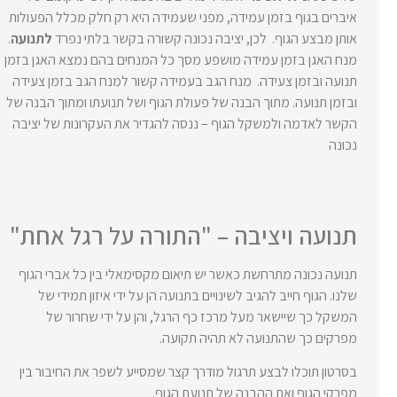
איברים בגוף בזמן עמידה, מפני שעמידה היא רק חלק מכלל הפעולות
אותן מבצע הגוף. לכן, יציבה נכונה קשורה בקשר בלתי נפרד
לתנועה
.
מנח האגן בזמן עמידה מושפע מסך כל המנחים בהם נמצא האגן בזמן
תנועה ובזמן צעידה. מנח הגב בעמידה קשור למנח הגב בזמן צעידה
ובזמן תנועה. מתוך הבנה של פעולת הגוף ושל תנועתו ומתוך הבנה של
הקשר לאדמה ולמשקל הגוף – ננסה להגדיר את העקרונות של יציבה
נכונה
תנועה ויציבה – "התורה על רגל אחת"
תנועה נכונה מתרחשת כאשר יש תיאום מקסימאלי בין כל אברי הגוף
שלנו. הגוף חייב להגיב לשינויים בתנועה הן על ידי איזון תמידי של
המשקל כך שיישאר מעל מרכז כף הרגל, והן על ידי שחרור של
מפרקים כך שהתנועה לא תהיה תקועה.
בסרטון תוכלו לבצע תרגול מודרך קצר שמסייע לשפר את החיבור בין
מפרקי הגוף ואת ההבנה של תנועת הגוף.