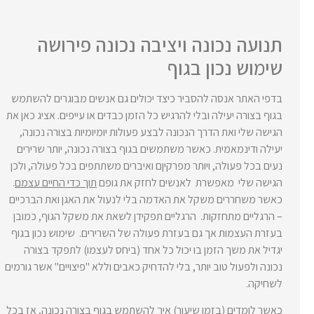
תנועה נכונה ויציבה נכונה פירושה
שימוש נכון בגוף
בדפי האתר אנסה להסביר כיצד יכולים גם אנשים מבוגרים להשתמש
בגוף בצורה יעילה ובלי להרגיש כל הזמן כבדים או עייפים. אציג כאן את
הגישה שלי ואת הדרך הנכונה לבצע פעולות יומיומיות בצורה נכונה,
יעילה ודינמאמית. כאשר משתמשים בגוף בצורה נכונה, יותר שרירים
נעים בכל פעולה, ויותר מפרקיןם ואיברים משתתפים בכל פעולה, ולכן
הגישה שלי מאפשרת לאנשים לחזק את גופם
תוך כדי החיים עצמם
.
כאשר משחררים משקל את האדמה בלי לנעול את האגן ואת הברכיים
– הרגליים מתחזקות. הרגליים תפקידן לשאת את משקל הגוף, כמובן
בעזרת העצמות אך גם בעזרת פעולה של השרירים. שימוש נכון בגוף
יגדיל את משך הזמן בו יכול כל אחד (ביחס לעצמו) לתפקד בצורה
נכונה ולפעול טוב יותר, בלי להדחיק כאבים וללא "פיצויים" אשר גורמים
לשחיקה.
כאשר לומדים (בזמן שיעור) איך להשתמש בגוף בצורה נכונה, אז בכל