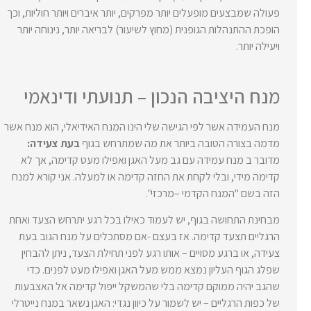
פעולה שמבצעים מופעלים יותר מפרקים, יותר איברים ויותר חוליות, וכך
הופכת ההתנהלות הגופנית (מחוץ לשיעור) לבריאה יותר, נינוחה יותר
ויעילה יותר.
מנח היציבה הנכון – תנועתי ודינאמי
מנח העמידה אשר לפי הגישה שלי הינו המנח האידיאלי, הוא מנח אשר
מדמה בצורה הטובה ביותר את מה שמתרחש בגוף
בעת צעידה:
מדובר ב מנח עמידה עם גב מעל האגן ואפילו מעט קדימה, אך לא
קדימה מידי, ובלי לקחת את החזה קדימה או למעלה. אני קורא למנח
הזה בשם "המנח הקדמי –מרכזי".
מבחינת התחושה בגוף, יש לעמוד כאילו בכל רגע יתרחש הצעד ואחת
הרגליים תצעד קדימה. אז בעצם -אם מסתכלים על מנח הגוב בעת
צעידה, או ברגע מסויים – אותו רגע לפני תחילת הצעד, ניתן להבחין
שפלג הגוף העליון נמצא ממש מעל האגן ואפילו מעט לפנים. כדי
שהגב יהיה ממוקם קדימה בלי שהמשקל ייפול קדימה אל האצבעות
של כפות הרגליים – יש לשמור על כיוון נגדי: האגן נשאר במנח נייטרלי