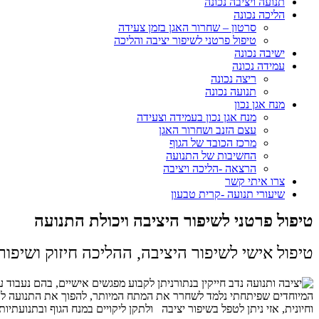
תנועה ויציבה נכונה
הליכה נכונה
סרטון – שחרור האגן בזמן צעידה
טיפול פרטני לשיפור יציבה והליכה
ישיבה נכונה
עמידה נכונה
ריצה נכונה
תנועה נכונה
מנח אגן נכון
מנח אגן נכון בעמידה וצעידה
עצם הזנב ושחרור האגן
מרכז הכובד של הגוף
החשיבות של התנועה
הרצאה -הליכה ויציבה
צרו איתי קשר
שיעורי תנועה -קרית טבעון
טיפול פרטני לשיפור היציבה ויכולת התנועה
טיפול אישי לשיפור היציבה, ההליכה חיזוק ושיפור
ניתן לקבוע מפגשים אישיים, בהם נעבוד על
המיוחדים שפיתחתי נלמד לשחרר את המתח המיותר, להפוך את התנועה ל
ק
וחיונית, אזי ניתן לטפל בשיפור יציבה ולתקן ליקויים במנח הגוף ובתנועתיו