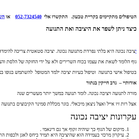
הטיפולים מתקיימים בקריית טבעון.
התקשרו אלי
052-7324540
או
השא
כיצד ניתן לשפר את היציבה ואת התנועה
י
ציבה נכונה
היא בלתי נפרדת מתנועה נכונה. יציבה סטאטית צריכה להימדד 
גוף הלומד לשאת את עצמו בכוח השרירים ולא על ידי החזקה של הלסת והצו
בטיפול אישי בתנועה ו
טיפול בעיות יציבה
ילמד המטופל להשתמש בגופו בצור
אודותיי – נדב חייקין בנתור
מורה לתנועה ויציבה נכונה. לומד תנועה במשך יותר מעשרים שנה
אצל רות זיו אייל ואצל ניצאן מיכאלי. בוגר מכללת סמינר הקיבוצים בתנועה ת
עקרונות
יציבה נכונה
מיקום של הגוף כך שיהיה
זקוף אך גם דינאמי
.
עיקרון מרכזי בעמידה הוא שהיציבה היא תמיד ביחס לאגן ולכפות הר