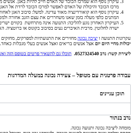
עיקרון נוסף הוא ש
מרכז הכובד
של האדם חייב להיות באגן. אנשים מ
מרכז הכובד והיכולת של האדם לאפשר למרכז הכובד לרדת אל האגן: 
עיקרון נוסף הוא קואורדינציה מאוד עדינה. למשל: סיבוב האגן לאח
המתנים כלפי מעלה בזמן שאנו משחררים את עצם הזנב אחורה ולמט
העיקרון האחרון נוגע להליכה: התנועה אינה מתרחשת בקווים ישרים. 
ישרה לחלוטין. מרבית האיברים נעים בסיבוב בקונוס או ברוטציה. הא
עקרונות התנועה ו
יציבה נכונה
מחזירים את התנועתיות למפרקים, מחזקים את 
יכולות מחיי היום יום
אצל אנשים בריאים ואצל אנשים בעלי מגבלות כאחד.
ליצירת קשר: נדב 0527324540.
תוכלו גם להשאיר פרטים בטופס הזה ואש
עבודה פרטנית עם מטופל – צעידה נכונה במעלה המדרגות
תוכן עניינים
נדב בנתור
מומחה ליציבה נכונה ותנועה נכונה.