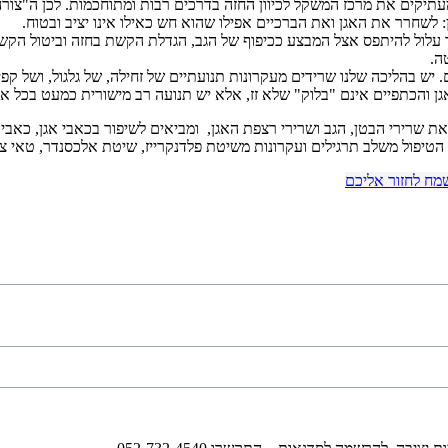
עתיקים את מרכז המשקל לכיוון החזה בדרכים רבות ומתוחכמות. לכן ה"צור
לשחרר את האגן ואת הברכיים אפילו שהוא חש כאילו אינו יציב ובטוח.
ור עלול להיתפס אצל המבצע ככיפוף של הגב, הגדלת הקשת בחזה וביטול הקשת
ה.
יש בהליכה שלנו שרידים מעקרונות תנועתיים של זחילה, של גלגול, ושל קפיצ
גן והכתפיים אינם "בלוק" שלא זז, אלא יש תנועה רב מישורית כמעט בכל איז
שרירי הבטן, הגב ושרירי רצפת האגן, ומביאים לשיפור בכאבי אגן, כאבי גב
הטיפול משלב תרגילים ועקרונות משיטת פלדנקרייז, שיטת אלכסנדר, טאי צ'י, BMC, שיטת אריה כלב וע
מח לחזור אליכם