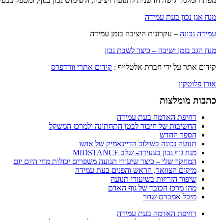
מפתח ומלמד גישה חדשנית לתנועה ויציבה, ולשימוש נכון בגוף, ומטפל בבעיות יציב
מנח אגן נכון בעת עמידה
עמידה נכונה
– עקרונות היציבה בזמן עמידה
מנח הגב בזמן ישיבה – כיצד לשבת נכון
קידום אתר על ידי חברת אלטלייף :
קידום אתרי וורדפרס
אורן פלוטקין
כתבות מומלצות
דחיפת האדמה בעת עמידה
החשיבות של חיבור לבטן התחתונה ולמרכז המשקל
הספר החדש
תנועה נכונה בשילוב הדיינאמיק של אושו
מנח גוף נכון בצעידה- שלב MIDSTANCE
המחקר שלי – כיצד שיעורי תנועה משפרים יכולות מחי היום יום
מיקום הצוואר, הראש והפנים בעת עמידה
שיפור הזריזות בשיעורי תנועה
מהו מרכז הכובד של גוף האדם
מיכל אמברם שחר
דחיפת האדמה בעת עמידה