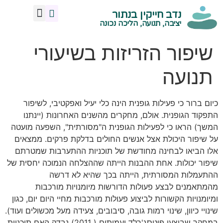
נדב חייקין בנתור
מנח אגן נכון
צרו איתי קשר
תנועה ויציבה נכונה
הליכה נכונה
ישיבה נכונה
עמידה נכונה
שיעורי תנועה -קרית טבעון
יציבה, תנועה, הליכה נכונה
שיפור הזריזות בשיעורי
תנועה
כיום ברור כי פעילות גופנית הינה כלי יעיל ואפקטיבי, לשיפור
התפקוד הגופנית. אולם, מחקרים מהשנים האחרונות (יינתנו
המשך) הראו כי לפעילות הגופנית ה"מסורתית", השפעה מועטה
על שיפור היכולת אצל אנשים החולים בדלקת פרקים. ממצאים
אלו הביאו לבחינה מחודשת של תוכניות ההתערבות שמטרתם
שיפור יכולות. אחת ההבנות הייתה שההצלחה הנמוכה יחסית של
ההתעמלות המסורתית, הייתה בכך שהיא לא דרשה
מהמתאמנים לבצע פעולות הדורשות מיומנויות מורכבות
ומיומנויות הקשורות לביצוע פעולות מורכבות מחיי היום יום, כגון
שינויי כיוון, שינוי רמות גובה, סיבובים, צעידה מעל מכשולים ועוד).
במחקר שביצעו פיטסג'רלד ועמיתים ( 2011) נבדק האם תוכניות