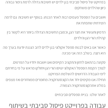
בפרויקט של פיסול סביבתי בגן ילדים יש חשיבות גדולה לרמת גימור גבוהה
כיוון שהילדים משחקים
ויושבים על הספסל פעמים רבות לאחר הכנתו. בנוסף יש חשיבות גם לרמה
היצירתית שתפתח את
הדמיון ותעשיר את חצר הגן, וכמובן החשיבות הגדולה ביותר היא לקשר בין
קהילת הורי הגן והילדים.
כאשר אנו באים לבנות ספסל אקולוגי בגן ילדים לרוב הגננת יודעת בערך מה
היא רוצה. בשלב הזה אני מכינה
סקיצה בהתאם לחזון והתקציב הקיימים ואנו יושבות יחדיו על הפרטים.
לצורך הקמת הספסל האקולוגי יגויסו הורי הגן ויחולקו מראש על פי בחירתם
לימי העבודה הדרושים להשלמת הפרויקט.
תחילה אנו מקימים יחד את הקונסטרוקציה מחומרים ממוחזרים ואז מצפים
במלט אתהקונסטרוקציה הגמורה.
לאתר שלנו : בניית ספסלים סביבתיים
עבודה בפרוייקט פיסול סביבתי בשיתוף