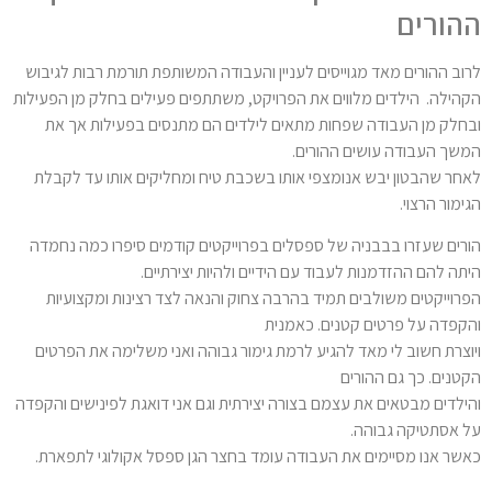
ההורים
לרוב ההורים מאד מגוייסים לעניין והעבודה המשותפת תורמת רבות לגיבוש
הקהילה. הילדים מלווים את הפרויקט, משתתפים פעילים בחלק מן הפעילות
ובחלק מן העבודה שפחות מתאים לילדים הם מתנסים בפעילות אך את
המשך העבודה עושים ההורים.
לאחר שהבטון יבש אנומצפי אותו בשכבת טיח ומחליקים אותו עד לקבלת
הגימור הרצוי.
הורים שעזרו בבבניה של ספסלים בפרוייקטים קודמים סיפרו כמה נחמדה
היתה להם ההזדמנות לעבוד עם הידיים ולהיות יצירתיים.
הפרוייקטים משולבים תמיד בהרבה צחוק והנאה לצד רצינות ומקצועיות
והקפדה על פרטים קטנים. כאמנית
ויוצרת חשוב לי מאד להגיע לרמת גימור גבוהה ואני משלימה את הפרטים
הקטנים. כך גם ההורים
והילדים מבטאים את עצמם בצורה יצירתית וגם אני דואגת לפינישים והקפדה
על אסתטיקה גבוהה.
כאשר אנו מסיימים את העבודה עומד בחצר הגן ספסל אקולוגי לתפארת.