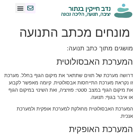
נדב חייקין בנתור
מנח אגן נכון
צרו איתי קשר
תנועה ויציבה נכונה
הליכה נכונה
ישיבה נכונה
עמידה נכונה
שיעורי תנועה -קרית טבעון
יציבה, תנועה, הליכה נכונה
מונחים מכתב התנועה
מושגים מתוך כתב תנועה:
המערכת האבסולוטית
דרושה מערכת של תווים שתתאר את מיקום הגוף בחלל. מערכת
זו נקראת מערכת התייחסות אבסולוטית. קיומה מאפשר לקבוע
את מיקום הגוף במצב סטטי: פוזיציה, ואת השינוי במיקום הגוף
או איבר בגוף: תנועה.
המערכת האבסולוטית מחולקת למערכת אופקית ולמערכת
אנכית.
המערכת האופקית