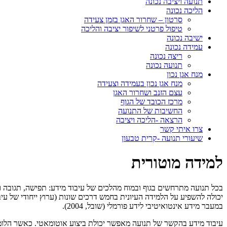
תנועה ויציבה נכונה
הליכה נכונה
סרטון – שחרור האגן בזמן צעידה
טיפול פרטני לשיפור יציבה והליכה
ישיבה נכונה
עמידה נכונה
ריצה נכונה
תנועה נכונה
מנח אגן נכון
מנח אגן נכון בעמידה וצעידה
עצם הזנב ושחרור האגן
מרכז הכובד של הגוף
החשיבות של התנועה
הרצאה -הליכה ויציבה
צרו איתי קשר
שיעורי תנועה -קרית טבעון
למידה מוטורית
בכל תנועה מתרחשים בגוף ובמוח מהלכים של עיבוד מידע: תפישה, תגובה ו
יכולה להשפיע על הלמידה העיונית בחמש דרכים שונות (ערוץ ייחודי של עיב
במעבר מידע אינטואיטיבי לידע פורמלי (שובל, 2004).
עיבוד מידע בהקשר של תנועה מאפשר יכולת ביצוע אוטומאטי. כאשר הלומדי