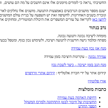
החשיבתי ,נראה כי לומדים מיומנים אלו אינם חושבים על מה הם עושים, והם מא
ישנם מספר מושגים הנרכשים באמצעות התנועה. מושגים אלו נחלקים לארבע
וגוברת בשנים האחרונות. לחשיפה זאת יש השפעה על בניית עולם המושגים 
ליחצו כאן
לקריאה על עזרים המשפרים את היכולת המוטורית, ומחזקים את 
נדב בנתור
מומחה ליציבה נכונה ותנועה נכונה.
מפתח ומלמד גישה חדשנית לתנועה ויציבה, ולשימוש נכון בגוף, ומטפל בבעיות יציב
מנח אגן נכון בעת עמידה
עמידה נכונה
– עקרונות היציבה בזמן עמידה
מנח הגב בזמן ישיבה – כיצד לשבת נכון
קידום אתר על ידי חברת אלטלייף :
קידום אתרי וורדפרס
אורן פלוטקין
כתבות מומלצות
דחיפת האדמה בעת עמידה
החשיבות של חיבור לבטן התחתונה ולמרכז המשקל
הספר החדש