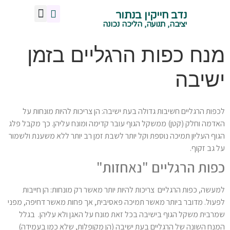
נדב חייקין בנתור
מנח אגן נכון
צרו איתי קשר
תנועה ויציבה נכונה
הליכה נכונה
ישיבה נכונה
עמידה נכונה
שיעורי תנועה -קרית טבעון
יציבה, תנועה, הליכה נכונה
מנח כפות הרגליים בזמן
ישיבה
לכפות הרגליים חשיבות גדולה בעת ישיבה: הן צריכות להיות מונחות על
האדמה וחלק (קטן) ממשקל הגוף עובר קדימה ומונח עליהן. כך מקבל פלג
הגוף העליון תמיכה נוספת וקל יותר לשבת זמן רב יותר ללא משענת ולשמור
על גב זקוף.
כפות הרגליים "נאחזות"
למעשה, כפות הרגליים צריכות להיות יותר מאשר רק מונחות: הן חייבות
לפעול. מדובר ביותר מאשר תמיכה פאסיבית, אך פחות מאשר דחיפה, מפני
שמרבית משקל הגוף בישיבה בכל זאת מונח על האגן ולא עליהן. בגלל
המנח השונה של הרגליים בעת ישיבה (הן מקופלות, שלא כמו בעמידה)