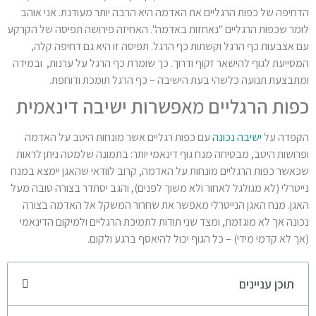
הדחיפה של כפות הרגליים את האדמה היא הרבה יותר מעודנת. אני אוהב
לומר שכפות הרגליים "נאחזות באדמה". האחיזה פירושה תפיסה של הקרקע
עם אצבעות כף הרגל וקשתות כף הרגל. תפיסה זו היא גם דחיפה קלה,
המסייעת לגוף להישאר זקוף ודרוך. כך שומרת כף הרגל על ערנות, ובמידה
ומתבצעת תנועה כלשהי בעת הישיבה – כף הרגל תומכת ודוחפת.
כפות הרגליים מאפשרות ישיבה דינאמית
הקפדה על
ישיבה נכונה
עם כפות רגליים אשר מונחות היטב על האדמה
ופרושות היטב, מבטיחה מנח גוף דינאמי יותר: בתמונה שלמטה ניתן לראות
שכאשר כפות הרגליים מונחות על האדמה, קרוב לוודאי שהאגן יימצא במנח
נייטרלי (לא מגולגל לאחור ולא משוך לפנים), והגב יסתדר בצורה טובה מעל
האגן. מנח האגן הנייטרלי מאפשר את שחרור המשקל אל האדמה בצורה
נכונה אך לא מוגזמת, ומצד שני תודות לתמיכת הרגליים ולמיקום הדינאמי
(אך לא קדמי מידי) – כל הגוף יכול להיאסף ברגע ולקום.
תוכן עניינים