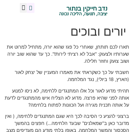
נדב חייקין בנתור
מנח אגן נכון
צרו איתי קשר
תנועה ויציבה נכונה
הליכה נכונה
ישיבה נכונה
עמידה נכונה
שיעורי תנועה -קרית טבעון
יציבה, תנועה, הליכה נכונה
יורים ובוכים
תארו לכם תותחן, שאחרי כל פגז שהוא יורה, מתחיל למרוט את
שערותיו ולצעוק: "אבל לא רציתי לירות!". כך עד שהוא שוב יורה
ושוב צועק וחוזר חלילה.
חשבתי על כך כשקראתי את מאמרו המעניין של יצחק לאור
(הארץ, 18 ביולי), נגד המלחמה.
תהיתי מדוע לאור וכל אלו המתנגדים ללחימה, לא ניסו למנוע
אותה לפני שהיא פרצה. מדוע לא הצליח איש מהמתנגדים לדעת
על אותה תכנית מגירה ועל הכוונות לפתוח בלחימה?
ברצוני להציע כי הסיבה לכך היא שגם המתנגדים ללחימה, ( ואין
מדובר כאן ב"שמאלנים" שבעד הלחימה…) חפצים בהמשך
הסכסוך והמשך המלחמה. באופן בלתי מודע הם מעדיפים מצב