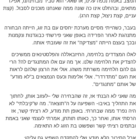
המצב באמת נכפה עלינו, או שאולי הוא סביר מבחינתנו, אפילו
מתאים, ובהחלט אינו כה שונה ממה שאנחנו מוכנים לסבול. (קצת
עניים, קצת ניצול, קצת הרג).
בעבר, כשהייתי מסיים מערכת יחסים עם בת זוג, הייתה הבחורה
מתנהגת לאחר הפרידה באופן שאני פירשתי כבוגדנות ונקמנות
ובכך בעצם הייתה "מצדיקה" את זה שעזבתי אותה.
לאלו המצדדים בלחימה, החיזבאללה והפלסטינאים ממשיכים
להצדיק את הלחימה שלנו. אך מה עם אלו המתנגדים לה? הרי
גם להם הלחימה משרתת משהו. אולי את הרצון שלהם לראות
את העם "מתדרדר". אולי אלימות וכעס הנמצאים ב"לא מודע"
של אותם "מתנגדים".
מה שאני לא הבנתי אז, זה שהבחירה שלי –לעזוב אותן, לחתוך
את התהליך באיבו- השפיעה על ה"תוצאה". מה ש"קיבלתי" לא
היה נפרד ממה שבחרתי. באופן תת מודע, לא רציתי קשר, אז
הרסתי אותו, ואחר כך, כאותו תותחן, אמרתי לעצמי שאני באמת
ובתמים רציתי קשר ושפשוט בת הזוג לא התאימה.
אבל הסירוב הלא מודע שלי להתקדם השפיע גם עליהן: