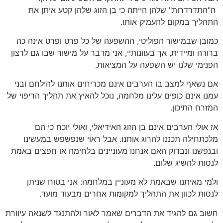
ה"התדרדרות" שלהן הייתה כי בן הזוג שלהן קטע איתן את
התהליך במקום להעמיק אותו.
כמובן שבמישור הפוליטי, ההשפעה של כל פרט ופרט אינה כה
ברורה ומיידית, אך בעוונותיי, אני מדבר על מישור שבו גם לרצון
הפנימי שלנו יש השפעה על המציאות.
אם נשאף למצב בו הערבים אינם מכריחים אותנו להילחם ובני
עמנו אינם כופים עלינו מלחמה, נוכל להאיץ את תהליך הריפוי של
המזרח התיכון.
אז אולי הערבים אינם בן הזוג האידיאלי, ואולי יוכח כי הם
מלכתחילה תכננו להרוג אותנו. אבל ראוי שנפשפש במעשינו
ובנפשנו ונבדוק האם אנחנו מעוניינים בלחימה או חפצים באמת
לנסות להשיג שלום.
ולמי מאיתנו שבאמת לא מעוניין במלחמה: אני בטוח שניתן
לנסות לכוון את התהליך למקומות אחרים מבעוד מועד.
חשוב גם להגיד את הדברים שאמר לאור ולהתנגד לשנאה עיוורת