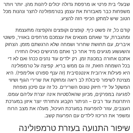
שבעלי בית פרטי או מרפסת גדולה יכולים ליהנות מהן. יותר ויותר
משפחות כבר מאבזרות את עצמן בטרמפולינה לחצר ונהנות מכל
הטוב שיש למתקן הכיפי הזה להציע.
קודם כל, זה פשוט כיף. קופצים וקופצים והקפיצה מתעצמת
ומתגברת, עד שאתם מוצאים את עצמכם מרחפים באוויר, פשוטי
איברים, עם תחושת שחרור ושמחה שלא הרגשתם מזמן. הצחוק
והשעשוע מגיעים מיד אחר כך ואתם מרגישים כאילו החזירו
אתכם אחורה במכונת זמן. רק ילדים עוד נהנים ככה! ואם לא די
בכל השמחה הזאת, זה גם ממש בריא. קפיצה על טרמפולינה
היא פעילות אירובית אינטנסיבית (זה ענף ספורט אולימפי!). היא
מצוינת לשיפור סיבולת לב ריאה ומחזקת את שרירי הגוף ושיווי
המשקל על ידי חיזוק טונוס השרירים. כל זה עם סיכון מופחת
לפגיעה במפרקים, מכיוון שהאלסטיות אינה יוצרת עליהם עומס.
היתרונות עוד רבים – הניתור הקבוע והחזרתי יוצר איזון במערכת
העצבים, עוזר להפרעות במערכת העיכול, מעלה את מצב הרוח
ומשפר את הריכוז לילדים עם הפרעות קשב.
שיפור התנועה בעזרת טרמפולינה