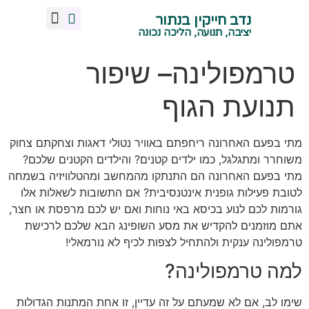
נדב חייקין בנתור
מנח אגן נכון
צרו איתי קשר
תנועה ויציבה נכונה
הליכה נכונה
ישיבה נכונה
עמידה נכונה
שיעורי תנועה -קרית טבעון
יציבה, תנועה, הליכה נכונה
טרמפולינה– שיפור
תנועת הגוף
מתי בפעם האחרונה ריחפתם באוויר נטולי דאגות וצחקתם צחוק
משוחרר ומתגלגל, כמו ילדים קטנים? והילדים הקטנים שלכם?
מתי בפעם האחרונה הם התנתקו מהמחשב ומהטלוויזיה בשמחה
לטובת פעילות גופנית אינטנסיבית? אם התשובות לשאלות אלו
גורמות לכם לנוע בכיסא באי נוחות ואם יש לכם מרפסת או חצר,
אתם מוזמנים להקדיש את מסע השופינג הבא שלכם לרכישת
טרמפולינה ענקית ולהתחיל לצפות לכיף לא נורמאלי!
למה טרמפולינה?
שימו לב, אם לא שמעתם על זה עדיין, זו אחת המתנות הגדולות