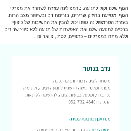
הגוף שלנו זקוק לתנועה. טרמפולינה עוזרת לשחרר את מפרקי
הגוף ומסייעת בחיזוק שרירים, בזרימת דם ובשיפור מצב הרוח.
בעזרת הטרמפולינה גופנו יכול להבין את החשיבות של כיפוף
ברכיים לתנועה שלנו ואת האפשרות של תנועה ללא כיווץ שרירים
וללא מתח במפרקים – כתפיים, לסת , צוואר וכו'.
נדב בנתור
מומחה ליציבה נכונה ותנועה נכונה.
מפתח ומלמד גישה חדשנית לתנועה ויציבה, ולשימוש
נכון בגוף, ומטפל בבעיות יציבה. להרשמה לסדנאות –
התקשרו 052-732-4540
מנח אגן נכון בעת עמידה
עמידה נכונה
– עקרונות היציבה בזמן עמידה