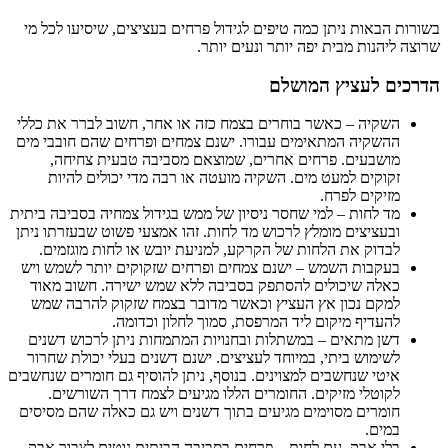
בשורות הבאות ניתן כמה טיפים לגידול פרחים בעציצים, שיסיעו לכל מי
שרוצה ליהנות מבית יפה יותר ונעים יותר.
הדרכים לעציץ המושלם
השקיה – כאשר בוחרים בצמח כזה או אחר, חשוב לברר את כללי
ההשקיה המתאימים עבורו. ישנם צמחים ופרחים שהם חובבי מים
מושבעים. פרחים אחרים, שמוצאם מסביבה טבעית צחיחה,
זקוקים למעט מים. השקיה מועטה או רבה מדי יכולים להיות
מזיקים לפרח.
מד לחות – למי שחסר ניסיון של ממש בגידול צמחיה בסביבה ביתית
ובעציצים מומלץ לרכוש מד לחות. זהו אמצעי פשוט שבעזרתו ניתן
לבדוק את הלחות של הקרקע, למניעת יובש או לחות מוגזמים.
בעקבות השמש – ישנם צמחים ופרחים שזקוקים יותר לשמש ויש
כאלה שיכולים להסתפק בסביבה ללא שמש ישירה. חשוב מאוד
למקם נכון אץ העציץ וכאשר מדובר בצמח שזקוק להרבה שמש
להעדיף מיקום ליד המרפסת, סמוך לחלון וכדומה.
דשן מתאים – במשתלות ובחנויות המתמחות ניתן לרכוש דשנים
לשימוש ביתי, במיוחד לעציצים. ישנם דשנים בעלי יכולת שחרור
איטי שנחשבים למצוינים. בנוסף, ניתן להוסיף גם חומרים שנחשבים
לקוטלי מזיקים. החומרים הללו מגיעים לצמח דרך השורשים.
חומרים מסוימים מגיעים בתוך דשנים ויש גם כאלה שהם מסיסים
במים.
בלי אבק, עם לחות – פרחים בסביבה הביתית נוטים לצבור אבק.