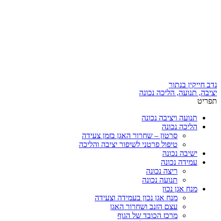
דלג
לתוכן
נדב חייקין בנתור
יציבה, תנועה, הליכה נכונה
תפריט
תנועה ויציבה נכונה
הליכה נכונה
סרטון – שחרור האגן בזמן צעידה
טיפול פרטני לשיפור יציבה והליכה
ישיבה נכונה
עמידה נכונה
ריצה נכונה
תנועה נכונה
מנח אגן נכון
מנח אגן נכון בעמידה וצעידה
עצם הזנב ושחרור האגן
מרכז הכובד של הגוף