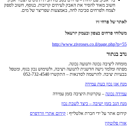
חשוב מאוד להסיר את האבק לעיתים קרובות. בנוסף, חשוב לספק
לצמח ולפרחים סביבה לחה, באמצעות שפריצר של מים.
לאתר של פרחי זיו
משלוחי פרחים בצפון ובעמק יזרעאל
http://www.zivroses.co.il/page.php?p=55
נדב בנתור
מומחה ליציבה נכונה ותנועה נכונה.
מפתח ומלמד גישה חדשנית לתנועה ויציבה, ולשימוש נכון בגוף, ומטפל
בבעיות יציבה. להרשמה לסדנאות – התקשרו 052-732-4540
מנח אגן נכון בעת עמידה
עמידה נכונה
– עקרונות היציבה בזמן עמידה
מנח הגב בזמן ישיבה – כיצד לשבת נכון
קידום אתר על ידי חברת אלטלייף :
קידום אתרי וורדפרס
אורן פלוטקין