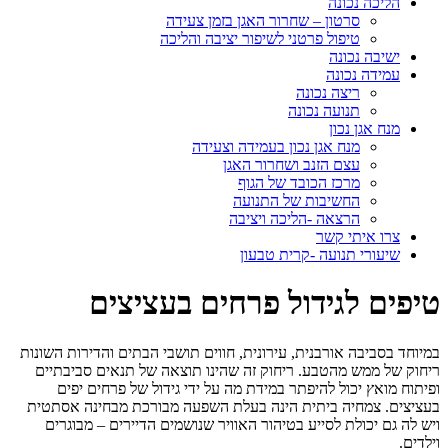
הליכה נכונה
סרטון – שחרור האגן בזמן צעידה
טיפול פרטני לשיפור יציבה והליכה
ישיבה נכונה
עמידה נכונה
ריצה נכונה
תנועה נכונה
מנח אגן נכון
מנח אגן נכון בעמידה וצעידה
עצם הזנב ושחרור האגן
מרכז הכובד של הגוף
החשיבות של התנועה
הרצאה -הליכה ויציבה
צרו איתי קשר
שיעורי תנועה -קרית טבעון
טיפים לגידול פרחים בעציצים
במיוחד בסביבה אורבנית, עירונית, חווים תושבי הבתים והדירות השונות
ריחוק של ממש מהטבע. ריחוק זה שהינו תוצאה של תנאים סביבתיים
ופיתוח מואץ יכול להיפתר במידת מה על ידי גידול של פרחים יפים
בעציצים. צמחיה ביתית הינה בעלת השפעה מבורכת מבחינה אסתטית
ויש לה גם יכולת לסייע בטיהור האוויר שנושמים הדיירים – מבוגרים
וילדים.