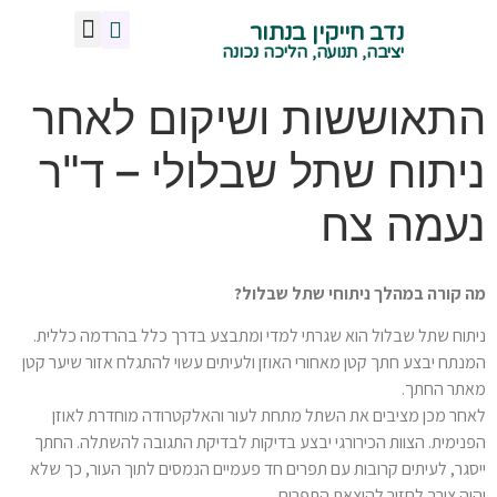
נדב חייקין בנתור
מנח אגן נכון
צרו איתי קשר
תנועה ויציבה נכונה
הליכה נכונה
ישיבה נכונה
עמידה נכונה
שיעורי תנועה -קרית טבעון
יציבה, תנועה, הליכה נכונה
התאוששות ושיקום לאחר
ניתוח שתל שבלולי – ד"ר
נעמה צח
מה קורה במהלך ניתוחי שתל שבלול?
ניתוח שתל שבלול הוא שגרתי למדי ומתבצע בדרך כלל בהרדמה כללית.
המנתח יבצע חתך קטן מאחורי האוזן ולעיתים עשוי להתגלח אזור שיער קטן
מאתר החתך.
לאחר מכן מציבים את השתל מתחת לעור והאלקטרודה מוחדרת לאוזן
הפנימית. הצוות הכירורגי יבצע בדיקות לבדיקת התגובה להשתלה. החתך
ייסגר, לעיתים קרובות עם תפרים חד פעמיים הנמסים לתוך העור, כך שלא
יהיה צורך לחזור להוצאת התפרים.