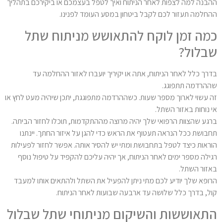
ההבנה למה לצפות לאחר הניתוח ואיך לטפל בעצמכם או ביקירכם בתהליך
ההחלמה תעזור לכם לקבל ביטחון במסע העומד לפנינו.
כמה זמן לוקח להתאושש מניתוח שתל
שבלול?
בדרך כלל לאחר הניתוח, אתה או יקיריך יועברו לאזור ההחלמה עד
שההרדמה תתפוגג.
זה עשוי לארוך מספר שעות. כשההרדמה מתפוגגת, יתכן שיהיה מעט לחץ או
אי נוחות באזור השתל.
ברגע שהצוות הרפואי שלך יהיה מרוצה מההתקדמות, תוכלו לחזור הביתה.
תחבושת ככל הנראה תעטוף את הראש כדי להגן על איזור החתך. יינתנו
הוראות כיצד לטפל בתחבושת ומתי יש להסיר אותה. אפשר לחזור לפעילות
רגילה מספר ימים לאחר הניתוח, אך יהיה עליכם להקפיד על טיפול נוסף
באזור השתל.
הרופא שלך יודיע לכם מתי ניתן להפעיל את השתל ולהתאים אותו למעבד
קול, בדרך כלל שלושה עד ארבעה שבועות לאחר הניתוח.
התאוששות והשיקום מניתוחי שתל שבלול