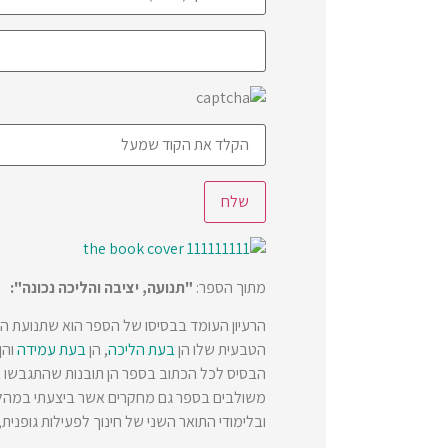
מתוך הספר:
"תנועה, יציבה והליכה נכונה":
הרעיון העומד בבסיסו של הספר הוא שתנועת הגו
הטבעית שלו הן
בעת הליכה
, הן
בעת עמידה
והן
הבסיס לכל הכתוב בספר הן תובנות שהתגבשו במשך 10 שנים של למידה אצל מורתי לתנועה – רות זיו איל ולאחר מכן חמש שנים של לימוד
משולבים בספר גם מחקרים אשר ביצעתי במהלך 
ובלימודי התואר השני של חינוך לפעילות גופנית,