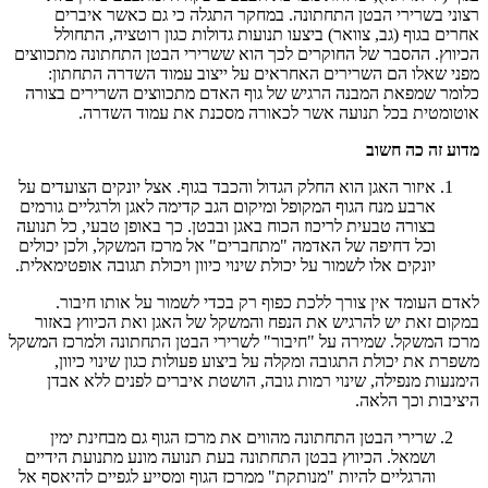
רצוני בשרירי הבטן התחתונה.
במחקר התגלה כי גם כאשר איברים
אחרים בגוף (גב, צוואר) ביצעו תנועות גדולות כגון רוטציה, התחולל
הכיווץ. ההסבר של החוקרים לכך הוא ששרירי הבטן התחתונה מתכווצים
מפני שאלו הם השרירים האחראים על ייצוב עמוד השדרה התחתון:
כלומר שמפאת המבנה הרגיש של גוף האדם מתכווצים השרירים בצורה
אוטומטית בכל תנועה אשר לכאורה מסכנת את עמוד השדרה.
מדוע זה כה חשוב
איזור האגן הוא החלק הגדול והכבד בגוף. אצל יונקים הצועדים על
ארבע מנח הגוף המקופל ומיקום הגב קדימה לאגן ולרגליים גורמים
בצורה טבעית לריכוז הכוח באגן ובבטן. כך באופן טבעי, כל תנועה
וכל דחיפה של האדמה "מתחברים" אל מרכז המשקל, ולכן יכולים
יונקים אלו לשמור על יכולת שינוי כיוון ויכולת תגובה אופטימאלית.
לאדם העומד אין צורך ללכת כפוף רק בכדי לשמור על אותו חיבור.
במקום זאת יש להרגיש את הנפח והמשקל של האגן ואת הכיווץ באזור
מרכז המשקל. שמירה על "חיבור" לשרירי הבטן התחתונה ולמרכז המשקל
משפרת את יכולת התגובה ומקלה על ביצוע פעולות כגון שינוי כיוון,
הימנעות מנפילה, שינוי רמות גובה, הושטת איברים לפנים ללא אבדן
היציבות וכך הלאה.
שרירי הבטן התחתונה מהווים את מרכז הגוף גם מבחינת ימין
ושמאל. הכיווץ בבטן התחתונה בעת תנועה מונע מתנועת הידיים
והרגליים להיות "מנותקת" ממרכז הגוף ומסייע לגפיים להיאסף אל