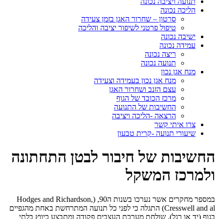
תנועה ויציבה נכונה
הליכה נכונה
סרטון – שחרור האגן בזמן צעידה
טיפול פרטני לשיפור יציבה והליכה
ישיבה נכונה
עמידה נכונה
ריצה נכונה
תנועה נכונה
מנח אגן נכון
מנח אגן נכון בעמידה וצעידה
עצם הזנב ושחרור האגן
מרכז הכובד של הגוף
החשיבות של התנועה
הרצאה -הליכה ויציבה
צרו איתי קשר
שיעורי תנועה -קרית טבעון
החשיבות של חיבור לבטן התחתונה
ולמרכז המשקל
במספר מחקרים אשר נערכו בשנות ה90, (Hodges and Richardson,
Cresswell and al) התגלה כי לפני כל תנועה המתרחשת באחת מהגפיים
בגוף (יד או רגל), שולחת מערכת העצבים פקודה ומתבצע כיווץ בלתי