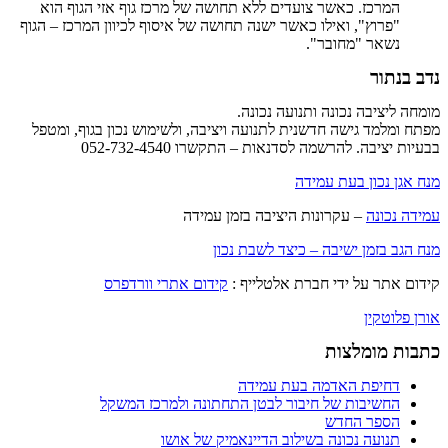
המרכז. כאשר צועדים ללא תחושה של מרכז גוף אזי הגוף הוא
"פרוץ", ואילו כאשר ישנה תחושה של איסוף לכיוון המרכז – הגוף
נשאר "מחובר".
נדב בנתור
מומחה ליציבה נכונה ותנועה נכונה.
מפתח ומלמד גישה חדשנית לתנועה ויציבה, ולשימוש נכון בגוף, ומטפל
בבעיות יציבה. להרשמה לסדנאות – התקשרו 052-732-4540
מנח אגן נכון בעת עמידה
עמידה נכונה
– עקרונות היציבה בזמן עמידה
מנח הגב בזמן ישיבה – כיצד לשבת נכון
קידום אתר על ידי חברת אלטלייף :
קידום אתרי וורדפרס
אורן פלוטקין
כתבות מומלצות
דחיפת האדמה בעת עמידה
החשיבות של חיבור לבטן התחתונה ולמרכז המשקל
הספר החדש
תנועה נכונה בשילוב הדיינאמיק של אושו