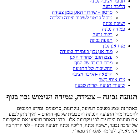
תנועה ויציבה נכונה
הליכה נכונה
סרטון – שחרור האגן בזמן צעידה
טיפול פרטני לשיפור יציבה והליכה
ישיבה נכונה
עמידה נכונה
ריצה נכונה
תנועה נכונה
מנח אגן נכון
מנח אגן נכון בעמידה וצעידה
עצם הזנב ושחרור האגן
מרכז הכובד של הגוף
החשיבות של התנועה
הרצאה -הליכה ויציבה
צרו איתי קשר
שיעורי תנועה -קרית טבעון
תנועה נכונה – צעידה, עמידה ושימוש נכון בגוף
באתר זה אציג בפניכם רעיונות, עקרונות, סרטונים ומידע המנסים
להסביר מהי התנועה הנכונה והטבעית של גוף האדם – ואיך ניתן לבצע
את תנועות היום יום לפי עקרונות אלו. בדפי האתר תמצאו את העקרונות
של יציבה נכונה, ישיבה נכונה, הליכה נכונה ותנועה נכונה – לפי הדרך בה
אני מאמין, ולפי מה שלמדתי ממוריי.