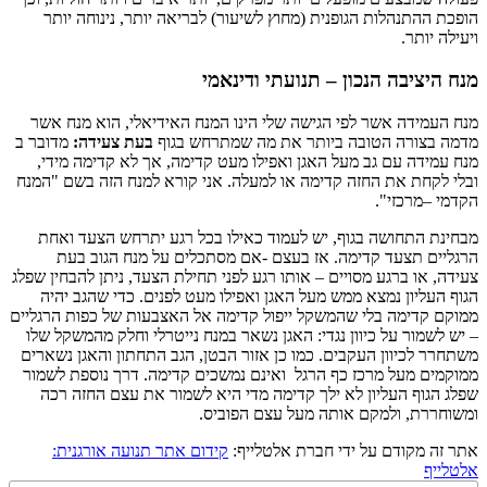
הופכת ההתנהלות הגופנית (מחוץ לשיעור) לבריאה יותר, נינוחה יותר
ויעילה יותר.
מנח היציבה הנכון – תנועתי ודינאמי
מנח העמידה אשר לפי הגישה שלי הינו המנח האידיאלי, הוא מנח אשר
מדמה בצורה הטובה ביותר את מה שמתרחש בגוף
בעת צעידה:
מדובר ב
מנח עמידה עם גב מעל האגן ואפילו מעט קדימה, אך לא קדימה מידי,
ובלי לקחת את החזה קדימה או למעלה. אני קורא למנח הזה בשם "המנח
הקדמי –מרכזי".
מבחינת התחושה בגוף, יש לעמוד כאילו בכל רגע יתרחש הצעד ואחת
הרגליים תצעד קדימה. אז בעצם -אם מסתכלים על מנח הגוב בעת
צעידה, או ברגע מסויים – אותו רגע לפני תחילת הצעד, ניתן להבחין שפלג
הגוף העליון נמצא ממש מעל האגן ואפילו מעט לפנים. כדי שהגב יהיה
ממוקם קדימה בלי שהמשקל ייפול קדימה אל האצבעות של כפות הרגליים
– יש לשמור על כיוון נגדי: האגן נשאר במנח נייטרלי וחלק מהמשקל שלו
משתחרר לכיוון העקבים. כמו כן אזור הבטן, הגב התחתון והאגן נשארים
ממוקמים מעל מרכז כף הרגל ואינם נמשכים קדימה. דרך נוספת לשמור
שפלג הגוף העליון לא ילך קדימה מדי היא לשמור את עצם החזה רכה
ומשוחררת, ולמקם אותה מעל עצם הפוביס.
אתר זה מקודם על ידי חברת אלטלייף:
קידום אתר תנועה אורגנית:
אלטלייף