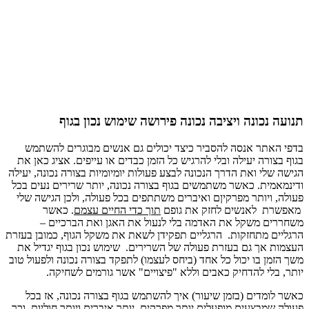
תנועה נכונה ויציבה נכונה פירושה שימוש נכון בגוף
בדפי האתר אנסה להסביר כיצד יכולים גם אנשים מבוגרים להשתמש
בגוף בצורה יעילה ובלי להרגיש כל הזמן כבדים או עייפים. אציג כאן את
הגישה שלי ואת הדרך הנכונה לבצע פעולות יומיומיות בצורה נכונה, יעילה
ודינמאמית. כאשר משתמשים בגוף בצורה נכונה, יותר שרירים נעים בכל
פעולה, ויותר מפרקיןם ואיברים משתתפים בכל פעולה, ולכן הגישה שלי
מאפשרת לאנשים לחזק את גופם
תוך כדי החיים עצמם
. כאשר
משחררים משקל את האדמה בלי לנעול את האגן ואת הברכיים –
הרגליים מתחזקות. הרגליים תפקידן לשאת את משקל הגוף, כמובן בעזרת
העצמות אך גם בעזרת פעולה של השרירים. שימוש נכון בגוף יגדיל את
משך הזמן בו יכול כל אחד (ביחס לעצמו) לתפקד בצורה נכונה ולפעול טוב
יותר, בלי להדחיק כאבים וללא "פיצויים" אשר גורמים לשחיקה.
כאשר לומדים (בזמן שיעור) איך להשתמש בגוף בצורה נכונה, אז בכל
פעולה שמבצעים מופעלים יותר מפרקים, יותר איברים ויותר חוליות, וכך