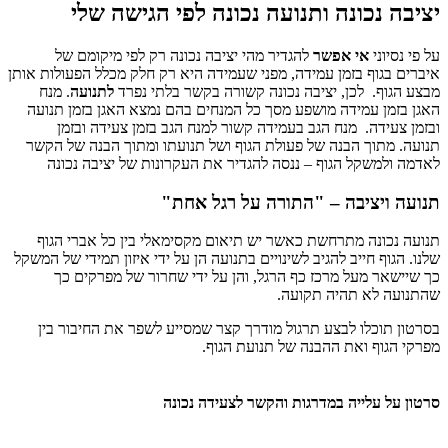
יציבה נכונה ותנועה נכונה לפי הגישה שלי
על פי נסיוני
אי אפשר
להגדיר מהי יציבה נכונה רק לפי מיקומם של
איברים בגוף בזמן עמידה, מפני שעמידה היא רק חלק מכלל הפעולות אותן
מבצע הגוף. לכן, יציבה נכונה קשורה בקשר בלתי נפרד
לתנועה
. מנח
האגן בזמן עמידה מושפע מסך כל המנחים בהם נמצא האגן בזמן תנועה
ובזמן צעידה. מנח הגב בעמידה קשור למנח הגב בזמן צעידה ובזמן
תנועה. מתוך הבנה של פעולת הגוף ושל תנועתו ומתוך הבנה של הקשר
לאדמה ולמשקל הגוף – ננסה להגדיר את העקרונות של יציבה נכונה
תנועה ויציבה – "התורה על רגל אחת"
תנועה נכונה מתרחשת כאשר יש תיאום מקסימאלי בין כל אברי הגוף
שלנו. הגוף חייב להגיב לשינויים בתנועה הן על ידי איזון תמידי של המשקל
כך שיישאר מעל מרכז כף הרגל, והן על ידי שחרור של מפרקים כך
שהתנועה לא תהיה תקועה.
בסרטון תוכלו לבצע תרגול מודרך קצר שמסייע לשפר את החיבור בין
מפרקי הגוף ואת ההבנה של תנועת הגוף.
סרטון על עלייה במדרגות והקשר לצעידה נכונה