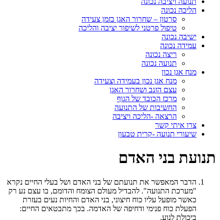
תנועה ויציבה נכונה
הליכה נכונה
סרטון – שחרור האגן בזמן צעידה
טיפול פרטני לשיפור יציבה והליכה
ישיבה נכונה
עמידה נכונה
ריצה נכונה
תנועה נכונה
מנח אגן נכון
מנח אגן נכון בעמידה וצעידה
עצם הזנב ושחרור האגן
מרכז הכובד של הגוף
החשיבות של התנועה
הרצאה -הליכה ויציבה
צרו איתי קשר
שיעורי תנועה -קרית טבעון
תנועת בני האדם
הדבר המאפשר את תנועתם של בני האדם ושל בעלי החיים נקרא
"מערכת התנועה". להבדיל מעולם הצומח והדומם, בו עצם נע רק
כאשר מופעל עליו כוח חיצוני, בני האדם והחיות נעים בעזרת
הפעלת כוח פנימי ודחיפה של האדמה. בכך מתבטאים החיים:
ביכולת לנוע.