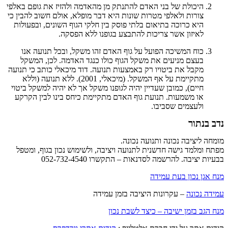
היכולת של בני האדם להתנתק מן מהאדמה ולהזיז את גופם באלפי
צורות ולאלפי מטרות שונות היא דבר מופלא, אולם חשוב להבין כי
היא כרוכה בתיאום בלתי פוסק בין חלקי הגוף השונים, ובפעולות
לאיזון אשר צריכות להתבצע בגופנו ללא הפסקה.
כוח המשיכה הפועל על גוף האדם זהו משקל, ובכל תנועה אנו
בעצם מניעים את משקל הגוף כולו כנגד האדמה. לכן, המשקל
מקבל את ביטויו רק באמצעות תנועה. דוד מיכאלי כותב כי תנועה
מתקיימת על אף המשקל. (מיכאלי, 2001). ללא תנועה (וללא
חיים), כמובן שעדיין יהיה לגופנו משקל אך לא יהיה למשקל ביטוי
או משמעות. תנועת גוף האדם מתקיימת כיחס בינו לבין הקרקע
ולעצמים שסביבו.
נדב בנתור
מומחה ליציבה נכונה ותנועה נכונה.
מפתח ומלמד גישה חדשנית לתנועה ויציבה, ולשימוש נכון בגוף, ומטפל
בבעיות יציבה. להרשמה לסדנאות – התקשרו 052-732-4540
מנח אגן נכון בעת עמידה
עמידה נכונה
– עקרונות היציבה בזמן עמידה
מנח הגב בזמן ישיבה – כיצד לשבת נכון