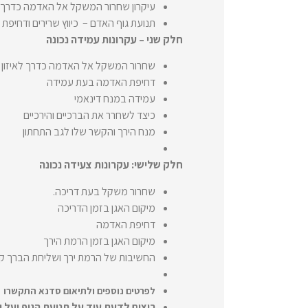
עיקרון שחרור המשקל אל האדמה כדרך לא
תנועת גוף האדם – כיווץ שרירים ודחיפת
חלק שני – עקרונות עמידה נכונה
שחרור המשקל אל האדמה כדרך לאיזון 
דחיפת האדמה בעת עמידה
עמידה במנח דינאמי
כיצד לשחרר את הברכיים והירכיים
מנח הירך והקשר שלו לגב התחתון
חלק שלישי: עקרונות צעידה נכונה
שחרור משקל בעת דריכה.
מיקום האגן בזמן הדריכה
דחיפת האדמה
מיקום האגן בזמן הרמת הירך
החשיבות של הרמת ירך ושליחת הברך ק
לפרטים נוספים ולתיאום סדנא התקשרו 052-732-45-40
רוצים לדעת עוד על תנועת הגוף ועל יצ