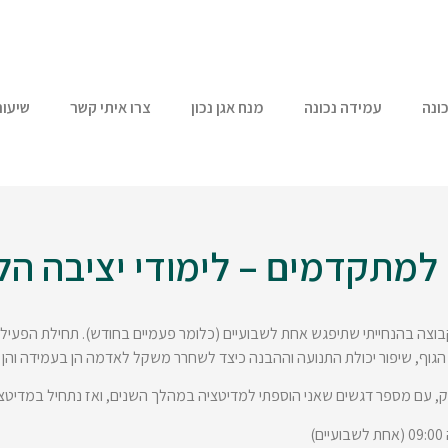
ונה
עמידה נכונה
מנח אגן נכון
צרו איתי קשר
שיעור
למתקדמים – לימודי יציבה הל
 ולאורך חורף 2024 – תיפתח קבוצה בהנחייתי שתיפגש אחת לשבועיים (כלומר פעמיים בחודש). תח
הגוף, שיפור יכולת התנועה וההבנה כיצד לשחרר משקל לאדמה הן בעמידה והן ב
עם מספר דגשים שאני הוספתי למדיטציה במהלך השנים, ואז נתחיל במדיטציה הדינ
)