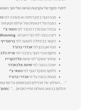
לימוד מקיף של עקרונות הגישה שלי תוך השווא
מנח הגוף בזמן דחיפה או משיכה לפי
הטא
המנח של דינאמית ושל יעילות תנועתית 
עבודה עם מרכז הכובד לפי
הטאי צ'י
ריצה נכונה לפי הצ'י ראננינג
iRunning
הקשר בין זחילה לתנועה לפי
ברטנרייף
מנח אגן נכון לפי
אנדרי ברנרד
מיקום אברי הגוף ביציבה לפי
אריה כלב
שחרור משקל לפי שיטת
פלדנקרייז
ישיבה נכונה לפי
שיטת אלכסנדר
חלוקת משקל הגוף לפי
הטאי צ'י
מנוחה נכונה על פי
אנדרי ברנרד
"….השילוב של תרגילים המבוססים על מודעות 
יכולתם בביצוע פעולות מחיי היום יום…" (
מתוך 