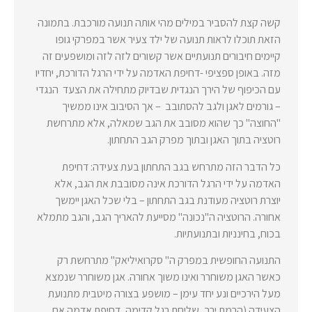
קשה קצת להסביר במילים מהי אותה תנועה מורכבת. בתמונה
הזאת תוכלו לראות תנועה של ילד צעיר אשר במפרקי גופו
קיימים חיבורים תנועתיים אשר קשורים לזה לזה ומושפעים זה
מזה. באופן ספציפי -דחיפת האדמה על ידי הרגל הדורכת, יחדיו
עם הכיפוף של הירך הנגדית שבדיוק מתחילה את הצעד הנגדי
– גורמים לאגן ולגב להסתובב – אך הסיבוב אינו ממשיך
"החוצה" כך שהוא מסובב את הגב שמאלה, אלא מתרחשת
רוטציה בתוך האגן ובתוך מפרק הגב התחתון.
כל הדבר הזה מתרחש בגב התחתון בעת צעידה: דחיפת
האדמה על ידי הרגל הדורכת אינה מסובבת את הגב, אלא
יוצרת רוטציה מעודנת בגב התחתון – בלי שכל האגן יימשך
אחורה. הרוטציה ה"נכונה" מסייעת להאריך הגב, והגב מתמלא
בכוח, בחינניות ובתנועתיות.
התנועה החופשית במפרק ה" סקרואיליאק" מתרחשת רק
כאשר האגן משוחרר ואינו משוך אחורה. אגן משוחרר שנמצא
מעל הירכיים ונע יחד עימן – מושפע בצורה מיטבית מתנועת
הצעידה (הרמת ירך, שליחת רגל קדימה, דחיפת אדמה אם