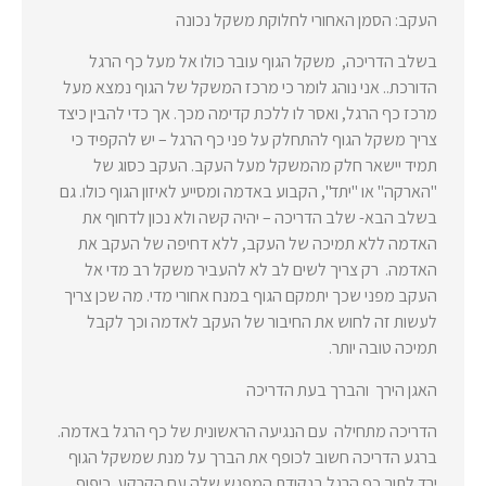
העקב: הסמן האחורי לחלוקת משקל נכונה
בשלב הדריכה, משקל הגוף עובר כולו אל מעל כף הרגל
הדורכת.. אני נוהג לומר כי מרכז המשקל של הגוף נמצא מעל
מרכז כף הרגל, ואסר לו ללכת קדימה מכך. אך כדי להבין כיצד
צריך משקל הגוף להתחלק על פני כף הרגל – יש להקפיד כי
תמיד יישאר חלק מהמשקל מעל העקב. העקב כסוג של
"הארקה" או "יתד", הקבוע באדמה ומסייע לאיזון הגוף כולו. גם
בשלב הבא- שלב הדריכה – יהיה קשה ולא נכון לדחוף את
האדמה ללא תמיכה של העקב, ללא דחיפה של העקב את
האדמה. רק צריך לשים לב לא להעביר משקל רב מדי אל
העקב מפני שכך יתמקם הגוף במנח אחורי מדי. מה שכן צריך
לעשות זה לחוש את החיבור של העקב לאדמה וכך לקבל
תמיכה טובה יותר.
האגן הירך והברך בעת הדריכה
הדריכה מתחילה עם הנגיעה הראשונית של כף הרגל באדמה.
ברגע הדריכה חשוב לכופף את הברך על מנת שמשקל הגוף
ירד לתוך כף הרגל בנקודת המפגש שלה עם הקרקע. כיפוף