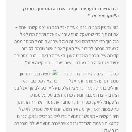
ב. רוטציות ותנועתיות בעמוד השדרה התחתון – מפרק
ה"סקרואיליאק"
בואו נדמיין מצב בו בזמן צעידה -כל הגב נע "כמיקשה" אחת –
אם זה תוך כדי שמשקל הגוף עובר שמאלה וימינה מרגל אל
רגל תוך כדי התקדמות ואם זה בגלל שתנועת הרגל המתרוממת
לצעידה גורמת לסיבוב של האגן לאחור אשר גורמת לסיבוב
קדימה של הכתף הנגדית לאגן. בצעידה כזאת – הגב מסתובב
ימינה ושמאלה תוך צעידה – שוב פעם – "כמיקשה אחת".
עכשיו – האבולוציה שרצתה ליצור
מנגנון תנועה מפותח יותר אצל
זוחלים בתחילה אחר כך אצל הולכים על ארבע ולבסוף אצל בני
האדם – יצרה מנגנון תנועה מרתק המבוסס על מפרק
ה"סקרואיליאק". מפרק זה, המחבר את עמוד השדרה התחתון
על עצמות האגן, אך משאיר חופש תנועתי של מפרק ולא של
חיבור קשיח – מאפשר לתנועה ברגליים בברכיים ובאגן, לגרום
לרוטציה בעמוד השדרה ובגב אשר יוצרת תנועה יעילה ומורכבת
בגב שלנו.