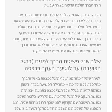
הירך הברך הולכת קדימה בצורה טבעית.
הערה: דחיפת האדמה על ידי הרגל הדורכת תתבצע גם אם
הברך כלל לא התכופפה במהלך הדריכה, וגם אם היא נמצאת
במצב של נעילה – מפני שרק כך מתאפשרת תנועה. אולם
דחיפה שתתרחש לאחר דריכה נכונה בה השתחררו מפרקי
הברך, הירך והאגן כלפי האדמה – תהיה אפקטיבית יותר, מפני
שכאשר האיברים מקופלים יש אפשרות ליישר אותם ובכך
להשתמש במנופים הטבעיים שיוצרים המפרקים.
שלב שני: פשיטת הברך לפנים (ברגל
הצועדת) עד לנגיעת העקב ברצפה
לאחר שהירך מתרוממת, כף הרגל נמצאת באוויר והברך
מתקפלת לכיוון קדימה – מתחילה הפשיטה בברך: השוק
נפרסת קדימה ובגלל שכל הגוף נמצא בתנועה -במהרה
נפגשת העקב של הרגל הקדמית עם הקרקע. כלומר העקב
נפגשת ראשונה עם הקרקע לפני שכף הרגל נוחתת עליה. רגע
המפגש של העקב הינו השלב היחיד במהלך הצעד בו משקל