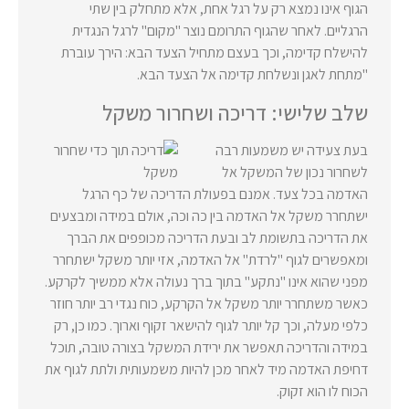
הגוף אינו נמצא רק על רגל אחת, אלא מתחלק בין שתי
הרגליים. לאחר שהגוף התרומם נוצר "מקום" לרגל הנגדית
להישלח קדימה, וכך בעצם מתחיל הצעד הבא: הירך עוברת
"מתחת לאגן ונשלחת קדימה אל הצעד הבא.
שלב שלישי: דריכה ושחרור משקל
בעת צעידה יש משמעות רבה
לשחרור נכון של המשקל אל
האדמה בכל צעד. אמנם בפעולת הדריכה של כף הרגל
ישתחרר משקל אל האדמה בין כה וכה, אולם במידה ומבצעים
את הדריכה בתשומת לב ובעת הדריכה מכופפים את הברך
ומאפשרים לגוף "לרדת" אל האדמה, אזי יותר משקל ישתחרר
מפני שהוא אינו "נתקע" בתוך ברך נעולה אלא ממשיך לקרקע.
כאשר משתחרר יותר משקל אל הקרקע, כוח נגדי רב יותר חוזר
כלפי מעלה, וכך קל יותר לגוף להישאר זקוף וארוך. כמו כן, רק
במידה והדריכה תאפשר את ירידת המשקל בצורה טובה, תוכל
דחיפת האדמה מיד לאחר מכן להיות משמעותית ולתת לגוף את
הכוח לו הוא זקוק.