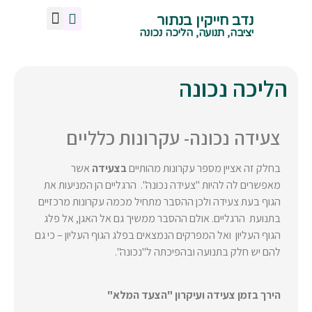
נדב חייקין בנתור
מנח אגן נכון
צרו איתי קשר
תנועה ויציבה נכונה
הליכה נכונה
ישיבה נכונה
עמידה נכונה
שיעורי תנועה -קרית טבעון
יציבה, תנועה, הליכה נכונה
הליכה נכונה
צעידה נכונה- עקרונות כלליים
בחלק זה אציין מספר עקרונות מהותיים
בצעידה
אשר
מאפשרים לה להיות "צעידה נכונה".
הרגליים הן המניעות את
הגוף בעת צעידה ולכן ההסבר מתחיל מכמה עקרונות מרכזיים
בתנועת הרגליים. אולם ההסבר ממשיך גם אל האגן, אל פלג
הגוף העליון ואל המפרקים הנמצאים בפלג הגוף העליון – כי גם
להם יש חלק בתנועה ובהפיכתה ל"נכונה".
הירך בזמן צעידה ועיקרון "הצעד המלא"