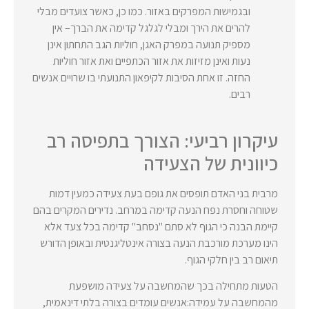
ובגמישות המפרקים באזור. כמו כן, כאשר צועדים מבלי
להרים את הירך ומבלי לגלגל קדימה את הברך– אין
מספיק תנועה במפרק האגן, חוליות הגב התחתון אינן
נעות ואינן מזיזות את אזור הכתפיים ואת אזור חוליות
החזה. זו אחת הסיבות לקיפאון התנועתי בו שרויים אנשים
רבים.
עיקרון רביעי: הצורך בתפיסה רב
כיוונית של הצעידה
מרבית בני האדם תופסים את גופם בעת צעידה כמעין דמות
שטוחה וחסרת נפח הנעה קדימה במרחב. נדירים המקרים בהם
קיימת הבנה כי הגוף לא סתם "נסחב" קדימה בכל צעד אלא
הינו מערכת מורכבת הנעה בצורה אינטליגנטית ובאופן הדורש
תיאום רב בין חלקי הגוף.
הטעות מתחילה בכך שהמחשבה על צעידה מושפעת
מהמחשבה על עמידה:אנשים עומדים בצורה בלתי דינאמית,