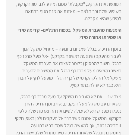
הפוגשת את הקרקע, "מקבלת" ממנה מידע לגבי סוג הקרקע,
השיפוע שלה וכך הלאה – ומאזנת את מנח הגוף בהתאם
למידע שהיא מקבלת.
הימנעות מהעברת המשקל
בכפות הרגליים
– קדימה מידי
או שמירתו אחורה מידי:
בזמן הדריכה, בגלל שאנחנו בתנועה – מתחיל משקל הגוף
לעבור מהעקב (שנוגעת ראשונה בקרקע) -אל מעל מרכז כף
הרגל. חשוב להפסיק (כלומר לעצור) את העברת המשקל
כאשר נמצאים מעל מרכז כף הרגל. אם ממשיכים להעביר
משקל אל החלק הקדמי של כף הרגל – מופעל לחץ על הברך
והיא כבר לא יעילה בתור קפיץ.
מצד שני – אם לא מעבירים משקל עד מעל מרכז כף הרגל,
ונשארים עם משקל מעל העקבים, אזי בזמן הדריכה הירך
ננעלת מפני שהיא לא יכולה לסיים את ההתארכות שלה כלפי
הקרקע. המשקל אמנם משתחרר אל העקבים ולכן באופן חלקי
זו דריכה נכונה, אך למעשה בגלל שמדובר שבתנועה
מתמשכת ובגלל שלאחר הדריכה מייד מתחיל שלב יישור הרגל