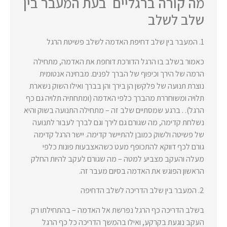
מה קורה ברגליים בעת המעבר בין
שלב לשלב
1. המעבר בין שלב דחיפת האדמה לשלב פשיטת הרגל
כאמור בשלב בו הרגל הדורכת דוחפת את האדמה, מתחילה
הרמה של הירך וכיפוף של הברך לפנים. מבחינה אנטומית
נוצרת תנועה של פלקשן הן בירך והן בברך ואילו השוק נשארת
תלויה ומשוחררת מהברך כלפי האדמה (ומתחתיה תלויה גם כף
הרגל). . ברגע שמסתיים שלב זה – מתחילה התנועה בשוק והיא
נשלחת קדימה, מה שגורם גם לירך וגם לברך לעבור לתנועה
של פשיטה ולשוק כמובן להתיישר קדימה. יישר הרגל קדימה
גורם לכף דווקא להתכופף מעט כשהאצבעות פונות כלפי
מעלה והעקב מצביע למטה – מה שגורם לעקב להיות החלק
הראשון הפוגש את האדמה בסיום מעבר זה.
2. המעבר בין שלב הדריכה לשלב הדחיפה
בשלב הדריכה כף הרגל נפרשת אל האדמה – בהתחילתו רק
העקב נוגעת בקרקע, ואילו בהמשך הדריכה כל כף הרגל