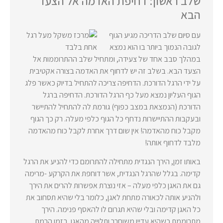
שלב ראשון: דחיפת האדמה אל הצעד
הבא
עם סיום שלב הדריכה מגיע הגוף
לגובה הנמוך ביותר בו הוא נמצא
במהלך סבב אחד של צעידה, ומתחיל שלב ההתרוממות אל
הצעד הבא. בשלב זה יש לדחוף את האדמה בצורה אקטיבית
על ידי הרגל הדורכת. הדחיפה צריכה להתחיל בדיוק כאשר פלג
הגוף העליון נמצא מעל כף הרגל הדורכת. הדחיפה ברגל
הדורכת (הנמצאת במצב כפוף) גורמת לה להתחיל להתיישר
ובעקבות ההתיישרות נדחף כל הגוף כלפי מעלה. רק כך הגוף
מקבל כוח מהאדמה! אין שום דרך אחרת לקבל כוח מהאדמה
מלבד לדחוף אותה!
באותו זמן, הירך הנגדית מתחילה להתרומם כדי להניע את הרגל
קדימה. בגלל שהרגל הנגדית, אשר דוחפת את הקרקע -מרימה
גם את האגן כלפי מעלה – אזי נוצרת אפשרות להרים את הירך
ולהניע אותה לכאורה מתחת לאגן, כלומר בלי שהיא תסחוב את
כל האגן קדימה ובלי שהיא תגרום לו להאסף פנימה. הירך
מתרוממת כשהיא עדיין משוחרר ותלוייה מהאגן. בזמן הרמת