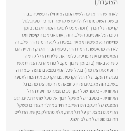
הצועדת)
לאחר שהירך מגיעה לשיא הגובה מתחילה הפשיטה בברך
ובשוק: השוק מתחילה להיפרש קדימה תוך כדי מעין גלגול
קדימה של הברך (דומה מעט לתנועה המתרחשבת בזמן
רכיבה על אופניים).
השלב הזה , אותו אני מכנה
קיפול ואז
פריסה
הוא משמעותי מאוד בצעידה. ללא הרמת הירך שלב זה
לא היה מתאפשר. הרמת הירך, כיפוף הברך והשוק התלוייה הם
המאפשרים את הפריסה. כלומר את שליחת הרגל קדימה
כשהיא באוויר (בו בזמן שהגוף מקבל כוח מהרגל הנגדית אשר
דוחפת את האדמה.)
בגלל שכל הגוף נמצא בתנועה -במהרה
נפגשת העקב של הרגל הקדמית עם הקרקע. את הכוח לתנועה
בשלב הזה מקבלים עדיין כתוצאה מדחיפת האדמה ברגל
האחורית – כלומר שכל הגוף נע כתוצאה מדחיפת הרגל
האחורית – במעבר של משקל הגוף אל מעל שתי הרגליים. רגע
המפגש של העקב הינו השלב היחיד במהלך הצעד בו משקל
הגוף אינו נמצא רק על רגל אחת, אלא מתחלק בין שתי הרגליים
וזהו גם סופו של השלב השני.