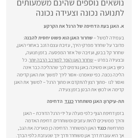
נושאים נוספים שהינם משמעותים
לתנועה נכונה וצעידה נכונה
א. האגן בעת הדחיפה של הרגל את הקרקע
בעמידה למשל –
שחרור האגן הוא פשוט יחסית להבנה
:
מדובר על שחרור מפרקי הירך, עזיבת עצם הזנב באחורי האגן,
שחרור קל בבטן, ועזיבה של אזור המפסעה.
בזמן תנועה,
ובצעידה בפרט –
שחרור האגן הופך למורכב הרבה יותר
. כל
כיווץ באגן או משיכה באגן גורמים לכך שההליכה כבר אינה
הליכה נכונה. כפי שאמרנו -אסור לירך למשוך את האגן קדימה
ואסור לנו -מתוך רצון להתקדם או מתוך הרגל – למשוך את האגן
קדימה או לכווץ את הבטן בזמן צעידה.
תת-עיקרון: האגן משתחרר
כנגד
הדחיפה
בזמן דחיפת הגוף כלפי מעלה על ידי הרגל הדורכת – האגן
והירך ממשיכים להיות עזובים ומשוחררים. דחיפת האדמה
מתרחשת
כנגד
האגן המשוחרר. הדחיפה כן מאריכה את הגב,
אך היא עוברת דרך אגן משוחרר ודרך ירך שנעזבת כלפי הברך.