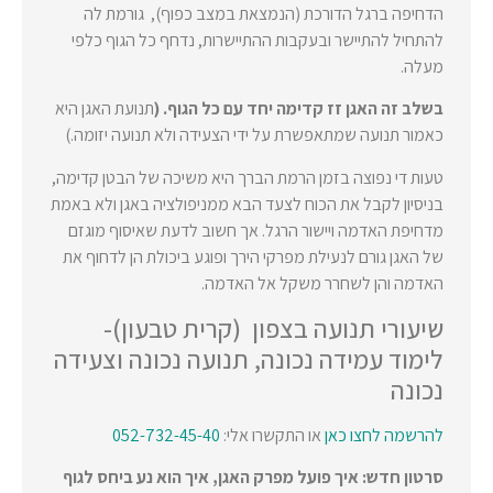
הדחיפה ברגל הדורכת (הנמצאת במצב כפוף), גורמת לה
להתחיל להתיישר ובעקבות ההתיישרות, נדחף כל הגוף כלפי
מעלה.
בשלב זה האגן זז קדימה יחד עם כל הגוף. (
תנועת האגן היא
כאמור תנועה שמתאפשרת על ידי הצעידה ולא תנועה יזומה.)
טעות די נפוצה בזמן הרמת הברך היא משיכה של הבטן קדימה,
בניסיון לקבל את הכוח לצעד הבא ממניפולציה באגן ולא באמת
מדחיפת האדמה ויישור הרגל. אך חשוב לדעת שאיסוף מוגזם
של האגן גורם לנעילת מפרקי הירך ופוגע ביכולת הן לדחוף את
האדמה והן לשחרר משקל אל האדמה.
שיעורי תנועה בצפון (קרית טבעון)-
לימוד עמידה נכונה, תנועה נכונה וצעידה
נכונה
להרשמה לחצו כאן
או התקשרו אלי:
052-732-45-40
סרטון חדש: איך פועל מפרק האגן, איך הוא נע ביחס לגוף