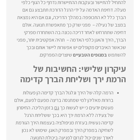
להתחיל להתיישר ובעקבות ההתיישרות נדחף כל הגוף כלפי
מעלה. דחיפת האדמה על ידי הרגל הדורכת תתבצע גם אם
הברך כלל לא התכופפה במהלך הדריכה, וגם אם היא נמצאת
במצב של נעילה – מפני שרק כך מתאפשרת תנועה. אולם
דחיפה שתתרחש לאחר דריכה נכונה בה השתחררו מפרקי
הברך, הירך והאגן כלפי האדמה – תהיה אפקטיבית יותר, מפני
שכאשר האיברים מקופלים יש אפשרות ליישר אותם ובכך
להשתמש
במנופים הטבעיים
שיוצרים המפרקים.
עיקרון שלישי: החשיבות של
הרמת ירך ושליחת הברך קדימה
הרמה קלה של הירך וגלגול הברך קדימה הן פעולות
ברורות מאליהן למי שמתנסה בריצה מפעם לפעם, אולם
מעטים יודעים כי יש לעשות כך
גם
בזמן הליכה. החיסרון
של צעידה ללא הרמת ירך היא בכך ששליחת הרגל
קדימה נעשית בעזרת מניפולציה בעצמות הירך הגורמת
לשחיקה במפרק הירך ובמפרק האגן. שימוש לא נכון
לאורך שנים יכול לגרום לפגיעה ביכולת התנועה