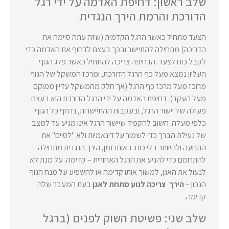
שלב ראשון: דחיפת האדמה על ידי רגל
הדורכת והרמת הירך הנגדית
הצעד מתחיל כאשר הרגל הקדמית (שזה עתה סיימה את
הדריכה) מתחילה להתיישר ובכך בעצם לדחוף את האדמה כדי
לקבל כוח לצעד. הדחיפה צריכה להתחיל כאשר פלג הגוף
העליון נמצא מעל כף הרגל הדורכת, ומרכז המשקל של הגוף
מרוכז מעל מרכז כף הרגל (אך חלק מהמשקל עדיין ממוקם
מעל העקב). דחיפת האדמה על ידי הרגל הדורכת היא בעצם
פעולה של יישור הרגל, ובעקבות ההתיישרות, נדחף כל הגוף
כלפי מעלה. חשוב להקפיד שיישור הרגל אינו מגיע עד למצב
של נעילת הברך כדי לשמור על דינאמיות ולא "לסיים" את
התנועה ולהיוותר בלי כוח. באותו זמן, הירך הנגדית מתחילה
להתרומם כדי להניע את הרגל האחורית – קדימה.
על מנת לא
לנעול את האגן, למשוך אותו קדימה או להשפיע על מנח הגוף
הנכון –
הירך צריכה לנוע מתחת לאגן
בעת המעבר שלה
קדימה.
שלב שני: פשיטת השוק לפנים (ברגל