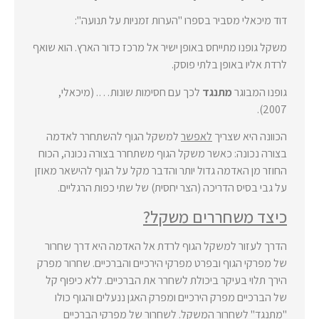
דוד מיכאלי מסביר בספרו "הערות זמניות על תנועה":
משקל גופנו מתייחס באופן ישיר אל מרכז כדור הארץ. הוא שואף
לרדת אליו באופן בלתי פוסק.
גופנו המבוגר
מתנגד
לכך עם חסימות שונות…. (מיכאלי,
2007).
הכוונה היא שצריך
לאפשר
למשקל הגוף להשתחרר לאדמה
בצורה נכונה: כאשר משקל הגוף משתחרר בצורה נכונה, הכוח
החוזר מן האדמה גדול יותר והדבר מקל על הגוף להישאר מאוזן
על גבי בסיס הדריכה (הצר יחסית) של שתי כפות הרגליים.
כיצד משחררים משקל?
הדרך לעזור למשקל הגוף לרדת אל האדמה היא דרך שחרור
של מפרקי הגוף ובפרט מפרקי הירכיים והברכיים. שחרור מפרק
הירך תלוי בעיקר ביכולת לשחרר את הברכיים. ללא כיפוף קל
של הברכיים מפרק הירכיים ומפרק האגן ננעלים והגוף כולו
"מתנגד" לשחרור המשקל. לשחרור של מפרקי הברכיים