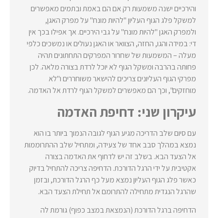
והירכיים ישנה משמעות רק אם הם באמת ובתמים מאפשרים
למשקל פלג הגוף העליון "להיות מונח" על מפרק האגן,
ולמפרק האגן "להיות מונח" על גבי הירכיים. אך אפילו בכך אין
די: במידה והגו, החזה, הצוואר או האגן נעולים או נמשכים כלפי
מעלה – המשמעות של שחרור המפרקים התחתונים תהיה
פחותה בהרבה ומשקל הגוף לא יוכל לרדת בצורה מלאה. לכן
מפרקי הגוף העליונים צריכים להישאר משוחררים ו"לא
מוחזקים", וכך הם מאפשרים למשקל הגוף לרדת אל האדמה.
עיקרון שני: דחיפת האדמה
עם סיום שלב הדריכה מגיע הגוף לגובה הנמוך ביותר בו הוא
נמצא במהלך סבב אחד של צעידה, ומתחיל שלב ההתרוממות
אל הצעד הבא. בשלב זה יש לדחוף את האדמה בצורה
אקטיבית על ידי הרגל הדורכת. הדחיפה צריכה להתחיל בדיוק
כאשר פלג הגוף העליון נמצא מעל כף הרגל הדורכת, ובזמן
שהרגל הנגדית מתחילה להתרומם אל תחילת הצעד הבא.
הדחיפה ברגל הדורכת (הנמצאת במצב כפוף) גורמת לה