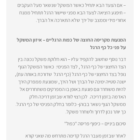
– אם הצעד הבא יתחיל כאשר המשקל שנשאר מעל העקבים
– תיפגע היציאה לצעד הבא מפני שיישור הרגל תתחיל ממנח
אחורי מידי וממצב של ירך שלא התארכה אל הברך.
המנעות מקריסה החוצה של כפות הרגליים – איזון המשקל
על פני כל כף הרגל
דבר נוסף שחשוב להקפיד עליו – הוא חלוקת משקל נכונה בין
הצד החיצוני של כף הרגל , לצד הפנימי: כאשר המשקל הגוף
נופל בצד החיצוני של כף הרגל (כף הרגל שדורכת באותה עת),
ישנה סטייה ימינה של הברך ושל הירך, שמונעת ממפרק הירך
להיות משוחרר וגם פוגעת באופן בו המפרקים משתחררים אל
האדמה בזמן דריכה. לכן רצוי לוודא שבזמן דריכה חלק
ממשקל הגוף נשאר בבוהן- כלומר בחלק הפנימי של כף הרגל.
כך יותר נכון לדרוך ולשחרר משקל.
סיכום ביניים – כיפוף פריסה "כפול"
לאחר שבזמן מעבר הרגל קדימה מתרחש מה שאני קורא