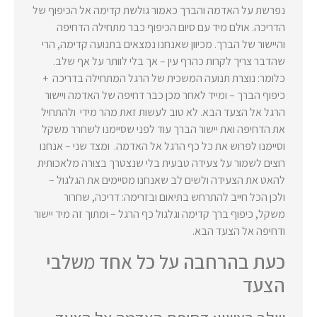
נפרשת על האדמה והברך כאמור גולשת קדימה אל הכיפוף של
הדריכה. אולם מיד עם סיום הכיפוף כבר מתחילה הדחיפה
והיישור של הברך. מכיוון שאנחנו נמצאים בתנועה קדימה, הרי
שהדבר צריך לקרות כהרף עין – אך בלי לוותר על אף שלב.
כלומר: נוצרת תנועה המשכית של הרגל המתחילה בדריכה +
כיפוף הברך – ומייד לאחר מכן כבר דחיפה של האדמה ויישור
הרגל אל הצעד הבא. לא טוב לעשות זאת מהר מידי ולהתחיל
את הדחיפה ואת יישור הברך עוד לפני שסיימנו לשחרר משקל
וסיימנו לפרוש את כל כף הרגל אל האדמה. ומצד שני – אנחנו
רוצים לשמור על צעידה טבעית בלי שנצטרך בצורה מלאכותית
להאט את הצעידה ולשים לב שאנחנו מסיימים את הגלגול –
ולכן הכל חייב להתרחש בתיאום ובזרימה: דריכה, שחרור
משקל, כיפוף ברך קדימה וגלגול כף הרגל – ומתוך זה מיד יישור
ודחיפה אל הצעד הבא.
כעת בהרחבה על כל אחד משלבי
הצעד