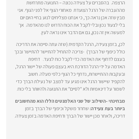
הרצפה.
בהסברים על צעידה נכונה – התנועה מתרחשת
מההעברה של הרגל הצועדת מאחורי הגוף אל לפני הגוף. אני
מבין שזה אכן נראה כך, כי אנחנו מצליחים לנוע בחיי היום יום
בלי לצעוד נכון ובלי לקבל את הכוח הדרוש לנו מהאדמה. אך
למעשה אין זה נכון, גם אם הדבר אינו נראה לעין.
לכן, בזמן צעידה, הרגל הקדמית (שזה עתה סיימה את הדריכה
כולל כיפוף של הברך) -צריכה להתחיל להתיישר להתיישר ובכך
בעצם לדחוף את האדמה כדי לקבל כוח לצעד. דחיפת
האדמה על ידי הרגל הדורכת היא בעצם פעולה של יישור הרגל,
ובעקבות ההתיישרות, נדחף כל הגוף כלפי מעלה. חשוב
להקפיד שיישור הרגל אינו מגיע עד למצב של נעילת הברך כדי
לשמור על דינאמיות ולא "לסיים" את התנועה ולהיוותר בלי כוח.
מבחינתי -השילוב של שני האלמנטים הללו הוא מהחשובים
ביותר בעת צעידה:
שחרור משקל וכיפוף של הברך בזמן
דריכה, ולאחר מכן יישור של הברך ודחיפת האדמה בזמן צעידה.