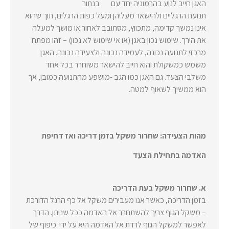
האגן חייב לנוע בהרמוניה יחד עם
תנועת הרגליים ולהישאר מעליהן ומעל כפות הרגלים, תוך שהוא
אינו נמשך קדימה, מתכווץ, מסתובב לאחור או מושך למעלה
את הירך. שימוש נכון באגן (או אי שימוש לא נכון) – זהו מפתח
מרכזי לתנועה נכונה, לעמידה נכונה ולצעידה נכונה. האגן
משמש כמשקולת והוא חייב להישאר משוחרר בכל אחד
משלבי הצעד. גם האגן כמו הגב -מושפע מהתנועה כמובן, אך
הוא ממשיך לשאוף למטה.
מהות הצעידה: שחרור משקל בזמן דריכה ואז דחיפת
האדמה בתחילת הצעד
א. שחרור משקל בעת הדריכה
בזמן הדריכה, כאשר אנו מעבירים משקל אל כף הרגל הדורכת
– משקל הגוף צריך להשתחרר אל האדמה ככל שניתן. הדרך
לאפשר למשקל הגוף לרדת אל האדמה היא על ידי כיפוף של