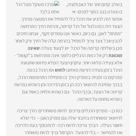
בשלב קדום יותר של האבולוציה,
בו צעדנו בגב כפוף לפנים- אי
אפשר היה להניע את הרגל בלי להתחיל את התנועה מהירך.
הצעד היה כמו גלגול של רגל קדימה, והרמת הירך התרחשה
"מתחת" לאגן. גם כיום, כאשר אנו עומדים זקוף, אנחנו חייבים
להבין שכל צעד צריך להתחיל בהרמה קלה של הירך ורק לאחר
מכן בשליחה קדימה של הרגל. יש לצעוד צעידה
שאינה
מוכוונת
רק אל כפות הרגליים כלומר אינה מתרחשת ב"קצוות" -
אלא צעידה מלאה יותר. עיקרון
הצעד המלא פירושו שתנועת
הרגל בזמן צעידה דורשת מאיתנו
לחוש
את הרגל בכמה
מפרקים בו זמנית: במפרק הירך בו מתחילה התרוממות הרגל,
בברך שחייבת להישאר רכה הן בזמן הדריכה והן כשהיא נפרשת
קדימה אל הצעד, ובכף הרגל -גם כשהיא תלוייה באוויר וגם
כשהיא נוחתת על האדמה.
כמו כן – מפרקי הרגליים צריכים להיות משוחררים:
הירך צריכה
להישאר משוחררת בחיבור שלה עם מפרק האגן – כדי שלא
תיווצר נעילה.
הברך צריכה להיות רכה- להתכופף בעת הדריכה
ואז להתיישר – בלי להינעל. הקרסול צריך להיות משוחרר